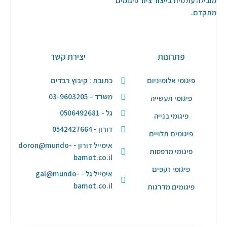
מובילה עולמית בייצור ציוד פיגומים
מתקדם.
פתרונות
יצירת קשר
פיגומי אלומיניום
כתובת : קיבוץ רבדים
משרד – 03-9603205
פיגומי תעשייה
גל - 0506492681
פיגומי בנייה
דורון - 0542427664
פיגומים תלויים
אימייל דורון - doron@mundo-
פיגומי מרפסות
bamot.co.il
פיגומי זקפים
אימייל גל - gal@mundo-
bamot.co.il
פיגומים מדרגות