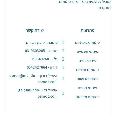
מובילה עולמית בייצור ציוד פיגומים
מתקדם.
פתרונות
יצירת קשר
פיגומי אלומיניום
כתובת : קיבוץ רבדים
משרד – 03-9603205
פיגומי תעשייה
גל - 0506492681
פיגומי בנייה
דורון - 0542427664
פיגומים תלויים
אימייל דורון - doron@mundo-
פיגומי מרפסות
bamot.co.il
פיגומי זקפים
אימייל גל - gal@mundo-
bamot.co.il
פיגומים מדרגות