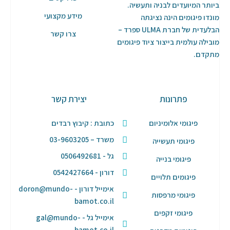
ביותר המיועדים לבניה ותעשיה.
מידע מקצועי
מונדו פיגומים הינה נציגתה
הבלעדית של חברת ULMA ספרד –
צרו קשר
מובילה עולמית בייצור ציוד פיגומים
מתקדם.
פתרונות
יצירת קשר
פיגומי אלומיניום
כתובת : קיבוץ רבדים
משרד – 03-9603205
פיגומי תעשייה
גל - 0506492681
פיגומי בנייה
דורון - 0542427664
פיגומים תלויים
אימייל דורון - doron@mundo-
פיגומי מרפסות
bamot.co.il
פיגומי זקפים
אימייל גל - gal@mundo-
bamot.co.il